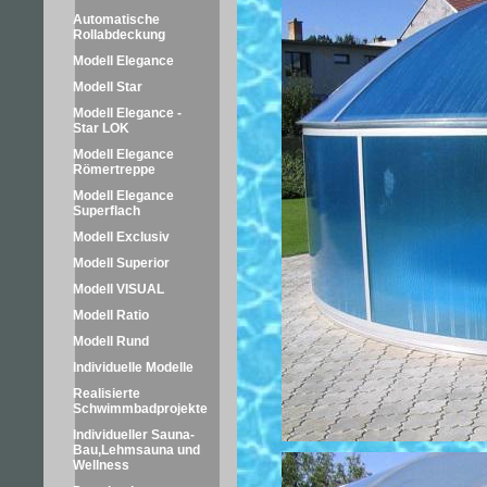
Automatische
Rollabdeckung
Modell Elegance
Modell Star
Modell Elegance -
Star LOK
Modell Elegance
Römertreppe
Modell Elegance
Superflach
Modell Exclusiv
Modell Superior
Modell VISUAL
Modell Ratio
Modell Rund
Individuelle Modelle
Realisierte
Schwimmbadprojekte
Individueller Sauna-
Bau,Lehmsauna und
Wellness