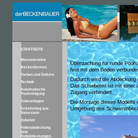
STARTSEITE
Messetermine
Überdachung für runde Pools
Beckenformen
fest mit dem Boden verbunden 
Farben und Dekore
Dadurch wird die Abdeckung 
Technik
Das Schiebeteil ist mit einer
Automatische
Zugang verhindert.
Poolreinigung
Die Montage dieses Modells er
Solaranlagen
Umgebung des Schwimmbecken
Eckeinstieg aus
Naturstein
Zubehör
Folienabdeckung
bzw.
Rollabdeckungen